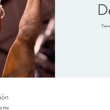
D
Tien
ión
00 PM