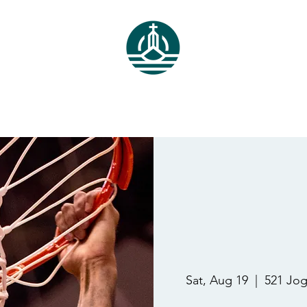
ube Live
Fotos
Recursos
Visítanos
Nosotros
Donaciones
Sat, Aug 19
  |  
521 Jog