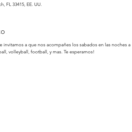
h, FL 33415, EE. UU.
to
 te invitamos a que nos acompañes los sabados en las noches a l
l, volleyball, football, y mas. Te esperamos!