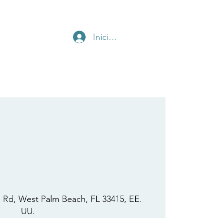
Iniciar sesión
Contáctanos
 Rd, West Palm Beach, FL 33415, EE.
UU.