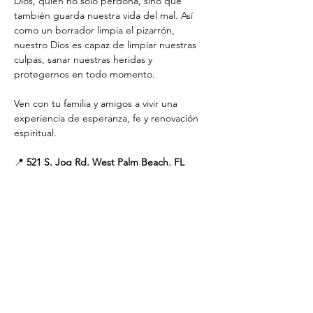
Dios, quien no solo perdona, sino que 
también guarda nuestra vida del mal. Así 
como un borrador limpia el pizarrón, 
nuestro Dios es capaz de limpiar nuestras 
culpas, sanar nuestras heridas y 
protegernos en todo momento.
Ven con tu familia y amigos a vivir una 
experiencia de esperanza, fe y renovación 
espiritual.
📍 
521 S. Jog Rd. West Palm Beach, FL 
33415
🌐 
www.adventistagreenacres.org
Compartir este evento