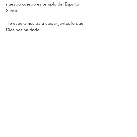
nuestro cuerpo es templo del Espíritu 
Santo.
¡Te esperamos para cuidar juntos lo que 
Dios nos ha dado!
Compartir este evento
(786) 505 0709
©2022 by Greenacres Seventh Day Adventist