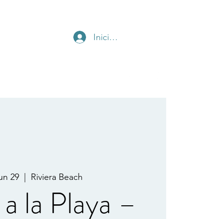
Iniciar sesión
Contáctanos
un 29
  |  
Riviera Beach
a la Playa –