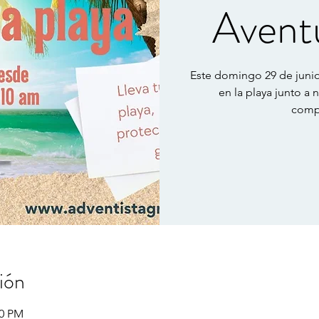
Aventu
Este domingo 29 de junio
en la playa junto a n
comp
ión
00 PM