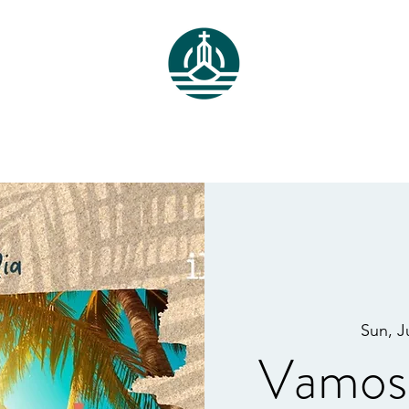
ube Live
Fotos
Recursos
Visítanos
Nosotros
Donaciones
Sun, J
Vamos 